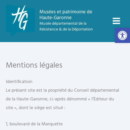
contenu
Aller
principal
Musées et patrimoine de
au
Haute-Garonne
contenu
Musée départemental de la
Ouvrir la 
Résistance & de la Déportation
Mentions légales
Identification
Le présent site est la propriété du Conseil départemental
de la Haute-Garonne, ci-après dénommé « l’Editeur du
site », dont le siège est situé :
1, boulevard de la Marquette