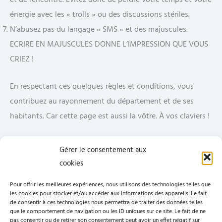
et de rencontre. Évitez donc de perdre votre temps et votre
énergie avec les « trolls » ou des discussions stériles.
N’abusez pas du langage « SMS » et des majuscules.
ECRIRE EN MAJUSCULES DONNE L’IMPRESSION QUE VOUS
CRIEZ !
En respectant ces quelques règles et conditions, vous
contribuez au rayonnement du département et de ses
habitants. Car cette page est aussi la vôtre. À vos claviers !
*Note : Au moindre doute, consultez des sites spécialisés
Gérer le consentement aux
comme
www.hoaxbuster.com
ou
http://www.hoaxkiller.fr/
cookies
pour vérifier la véracité d’une information circulant sur le
Pour offrir les meilleures expériences, nous utilisons des technologies telles que
web. Ça ne prend généralement pas plus de 5 min.
les cookies pour stocker et/ou accéder aux informations des appareils. Le fait
de consentir à ces technologies nous permettra de traiter des données telles
que le comportement de navigation ou les ID uniques sur ce site. Le fait de ne
pas consentir ou de retirer son consentement peut avoir un effet négatif sur